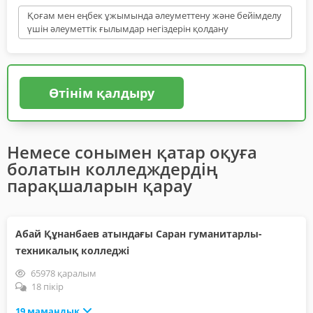
Қоғам мен еңбек ұжымында әлеуметтену және бейімделу
үшін әлеуметтік ғылымдар негіздерін қолдану
Өтінім қалдыру
Немесе сонымен қатар оқуға
болатын колледждердің
парақшаларын қарау
Абай Құнанбаев атындағы Саран гуманитарлы-
техникалық колледжі
65978 қаралым
18 пікір
19 мамандық