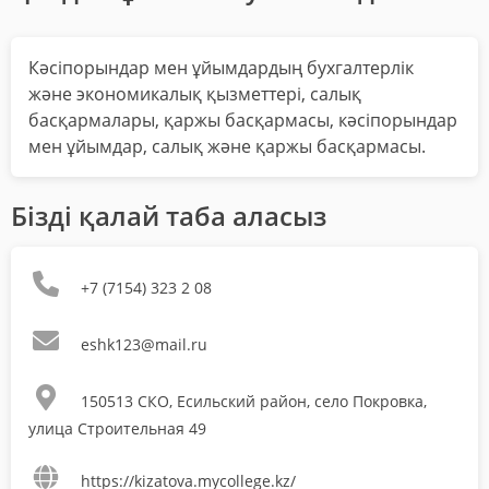
Кәсіпорындар мен ұйымдардың бухгалтерлік
және экономикалық қызметтері, салық
басқармалары, қаржы басқармасы, кәсіпорындар
мен ұйымдар, салық және қаржы басқармасы.
Бізді қалай таба аласыз
+7 (7154) 323 2 08
eshk123@mail.ru
150513 СКО, Есильский район, село Покровка,
улица Строительная 49
https://kizatova.mycollege.kz/