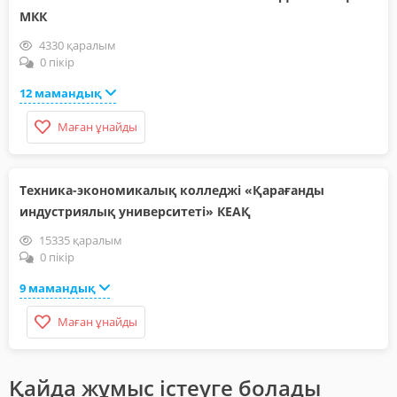
МКК
4330 қаралым
0 пікір
12 мамандық
Маған ұнайды
Техника-экономикалық колледжі «Қарағанды
индустриялық университеті» КЕАҚ
15335 қаралым
0 пікір
9 мамандық
Маған ұнайды
Қайда жұмыс істеуге болады