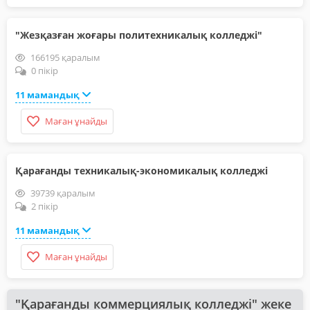
"Жезқазған жоғары политехникалық колледжі"
166195 қаралым
0 пікір
11 мамандық
Маған ұнайды
Қарағанды техникалық-экономикалық колледжі
39739 қаралым
2 пікір
11 мамандық
Маған ұнайды
"Қарағанды коммерциялық колледжі" жеке