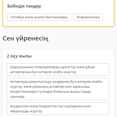
Бейіндік пәндер
Алгебра және анализ бастамалары
Информатика
Сен үйренесің
2 оқу жылы
Шаруашылық операцияларды құжаттау және ұйым
активтерінің бухгалтерлік есебін жүргізу
Активтерді қалыптастыру көздерінің бухгалтерлік есебін
жүргізу және ұйымның активтері мен қаржылық
міндеттемелерін түгендеу бойынша жұмыстарды
орындау
Бюджетпен және бюджеттен тыс қорлармен есеп
айырысуды жүргізу