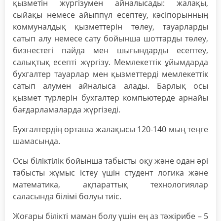
қызметін жүргізумен айналысады: жалақы,
сыйақы немесе айыппұл есептеу, кәсіпорынның
коммуналдық қызметтерін төлеу, тауарларды
сатып алу немесе сату бойынша шоттарды төлеу,
бизнестегі пайда мен шығындарды есептеу,
салықтық есепті жүргізу. Мемлекеттік ұйымдарда
бухгалтер тауарлар мен қызметтерді мемлекеттік
сатып алумен айналыса алады. Барлық осы
қызмет түрлерін бухгалтер компьютерде арнайы
бағдарламаларда жүргізеді.
Бухгалтердің орташа жалақысы 120-140 мың теңге
шамасында.
Осы біліктілік бойынша табысты оқу және одан әрі
табысты жұмыс істеу үшін студент логика және
математика, ақпараттық технологиялар
саласында білімі болуы тиіс.
Жоғары білікті маман болу үшін ең аз тәжірибе – 5