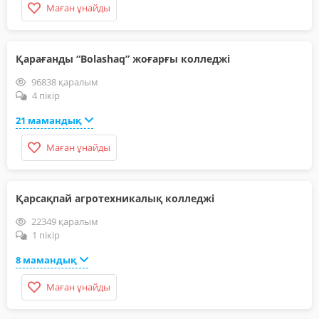
Маған ұнайды
Қарағанды “Bolashaq” жоғарғы колледжі
96838 қаралым
4 пікір
21 мамандық
Маған ұнайды
Қарсақпай агротехникалық колледжі
22349 қаралым
1 пікір
8 мамандық
Маған ұнайды