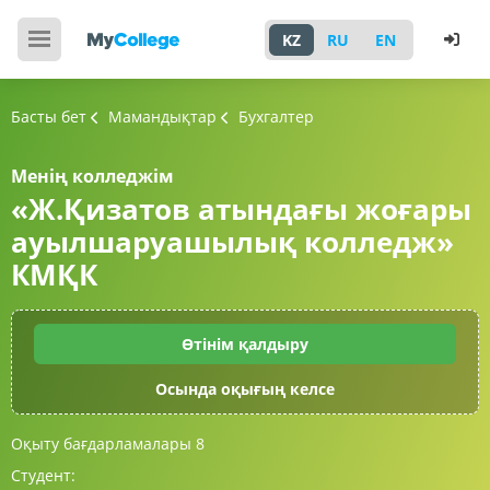
KZ
RU
EN
Басты бет
Мамандықтар
Бухгалтер
Менің колледжім
«Ж.Қизатов атындағы жоғары
ауылшаруашылық колледж»
КМҚК
Өтінім қалдыру
Осында оқығың келсе
Оқыту бағдарламалары
8
Студент: