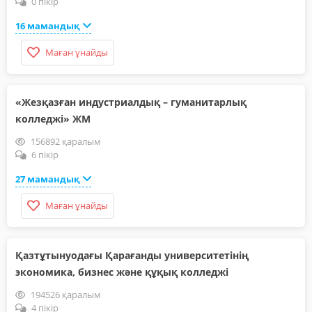
0 пікір
16 мамандық
Маған ұнайды
«Жезқазған индустриалдық – гуманитарлық
колледжі» ЖМ
156892 қаралым
6 пікір
27 мамандық
Маған ұнайды
Қазтұтынуодағы Қарағанды университетінің
экономика, бизнес және құқық колледжі
194526 қаралым
4 пікір