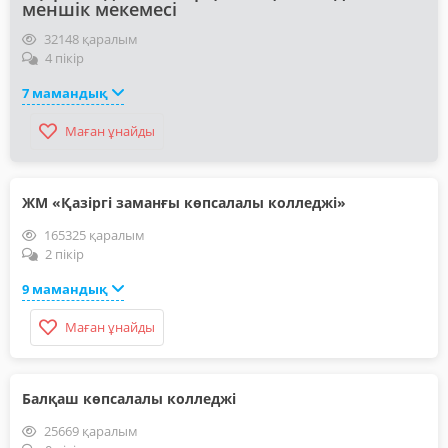
меншік мекемесі
32148 қаралым
4 пікір
7 мамандық
Маған ұнайды
ЖМ «Қазіргі заманғы көпсалалы колледжі»
165325 қаралым
2 пікір
9 мамандық
Маған ұнайды
Балқаш көпсалалы колледжі
25669 қаралым