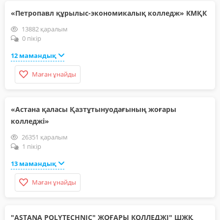
«Петропавл құрылыс-экономикалық колледж» КМҚК
13882 қаралым
0 пікір
12 мамандық
Маған ұнайды
«Астана қаласы Қазтұтынуодағының жоғары
колледжі»
26351 қаралым
1 пікір
13 мамандық
Маған ұнайды
"ASTANA POLYTECHNIC" ЖОҒАРЫ КОЛЛЕДЖІ" ШЖҚ