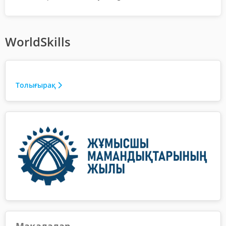
WorldSkills
Толығырақ