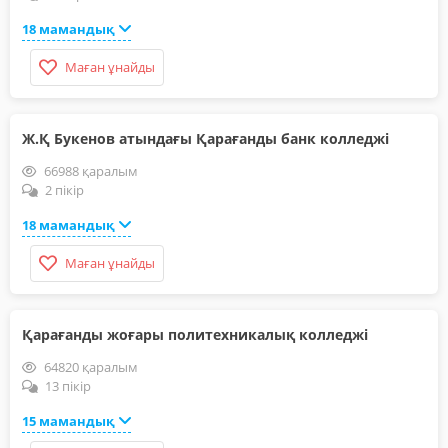
18 мамандық
Маған ұнайды
Ж.Қ Букенов атындағы Қарағанды банк колледжі
66988 қаралым
2 пікір
18 мамандық
Маған ұнайды
Қарағанды жоғары политехникалық колледжі
64820 қаралым
13 пікір
15 мамандық