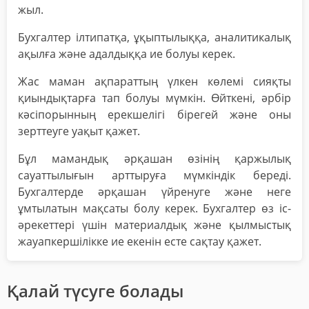
жыл.
Бухгалтер ілтипатқа, ұқыптылыққа, аналитикалық
ақылға және адалдыққа ие болуы керек.
Жас маман ақпараттың үлкен көлемі сияқты
қиындықтарға тап болуы мүмкін. Өйткені, әрбір
кәсіпорынның ерекшелігі бірегей және оны
зерттеуге уақыт қажет.
Бұл мамандық әрқашан өзінің қаржылық
сауаттылығын арттыруға мүмкіндік береді.
Бухгалтерде әрқашан үйренуге және неге
ұмтылатын мақсаты болу керек. Бухгалтер өз іс-
әрекеттері үшін материалдық және қылмыстық
жауапкершілікке ие екенін есте сақтау қажет.
Қалай түсуге болады