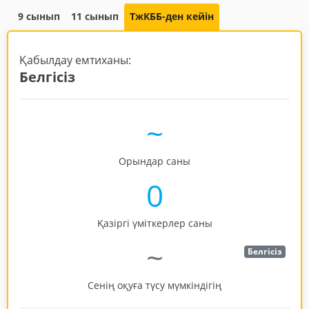
9 сынып
11 сынып
ТжКББ-ден кейін
Қабылдау емтиханы:
Белгісіз
~
Орындар саны
0
Қазіргі үміткерлер саны
~
Белгісіз
Сенің оқуға түсу мүмкіндігің