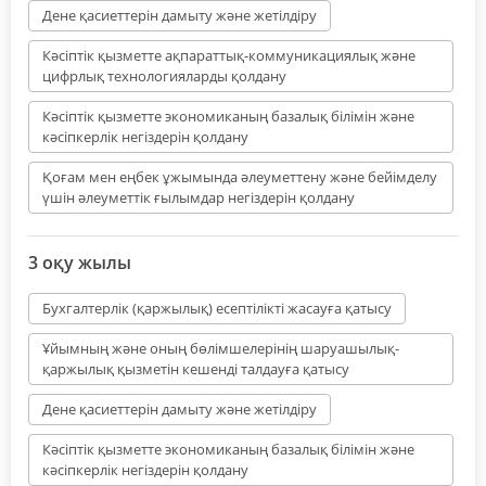
Дене қасиеттерін дамыту және жетілдіру
Кәсіптік қызметте ақпараттық-коммуникациялық және
цифрлық технологияларды қолдану
Кәсіптік қызметте экономиканың базалық білімін және
кәсіпкерлік негіздерін қолдану
Қоғам мен еңбек ұжымында әлеуметтену және бейімделу
үшін әлеуметтік ғылымдар негіздерін қолдану
3 оқу жылы
Бухгалтерлік (қаржылық) есептілікті жасауға қатысу
Ұйымның және оның бөлімшелерінің шаруашылық-
қаржылық қызметін кешенді талдауға қатысу
Дене қасиеттерін дамыту және жетілдіру
Кәсіптік қызметте экономиканың базалық білімін және
кәсіпкерлік негіздерін қолдану