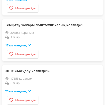
Маған ұнайды
Теміртау жоғары политехникалық колледжі
208883 қаралым
1 пікір
17 мамандық
Маған ұнайды
ЖШС «Басқару колледжі»
17655 қаралым
0 пікір
23 мамандық
Маған ұнайды