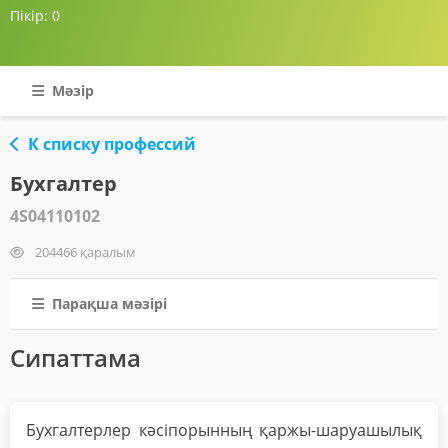
Пікір:
0
Мәзір
К списку профессий
Бухгалтер
4S04110102
204466 қаралым
Парақша мәзірі
Сипаттама
Бухгалтерлер кәсіпорынның қаржы-шаруашылық