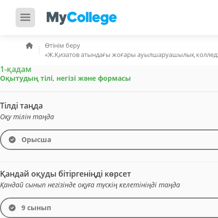
Өтінім беру
«Ж.Қизатов атындағы жоғары ауылшаруашылық колле
1-қадам
Оқытудың тілі, негізі және формасы
Тілді таңда
Оқу тілін таңда
Орысша
Қандай оқуды бітіргеніңді көрсет
Қандай сынып негізінде оқуға түскің келетініңді таңда
9 сынып