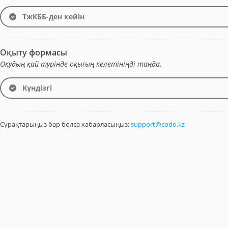
ТжКББ-ден кейін
Оқыту формасы
Оқудың қай түрінде оқығың келетініңді таңда.
Күндізгі
Сұрақтарыңыз бар болса хабарласыңыз:
support@codo.kz