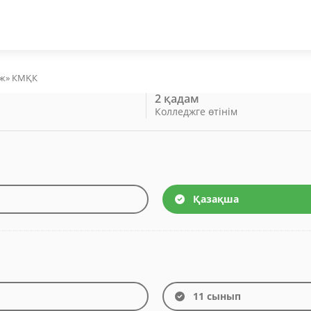
дж» КМҚК
2 қадам
Колледжге өтінім
Қазақша
11 сынып