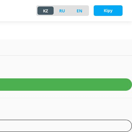
Кіру
KZ
RU
EN