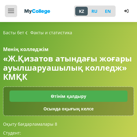
KZ
RU
EN
Басты бет
Факты и статистика
Менің колледжім
«Ж.Қизатов атындағы жоғары
ауылшаруашылық колледж»
КМҚК
Өтінім қалдыру
Осында оқығың келсе
Оқыту бағдарламалары
8
Студент: