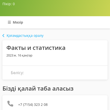
Пікір:
0
Мәзір
Қоғамдастыққа оралу
Факты и статистика
2023 ж. 16 қаңтар
Бөлісу:
Бізді қалай таба аласыз
+7 (7154) 323 2 08