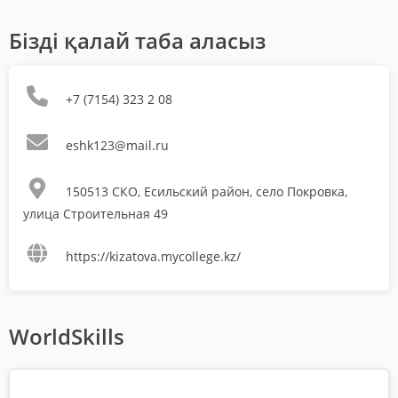
Бізді қалай таба аласыз
+7 (7154) 323 2 08
eshk123@mail.ru
150513 СКО, Есильский район, село Покровка,
улица Строительная 49
https://kizatova.mycollege.kz/
WorldSkills