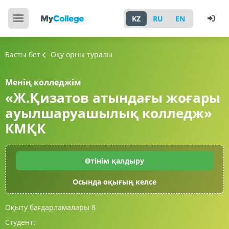
KZ
RU
EN
Басты бет
Оқу орны туралы
Менің колледжім
«Ж.Қизатов атындағы жоғары
ауылшаруашылық колледж»
КМҚК
Өтінім қалдыру
Осында оқығың келсе
Оқыту бағдарламалары
8
Студент: