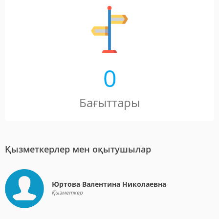
0
Бағыттары
Қызметкерлер мен оқытушылар
Юртова Валентина Николаевна
Қызметкер