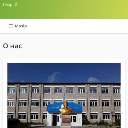
Пікір:
0
Мәзір
О нас