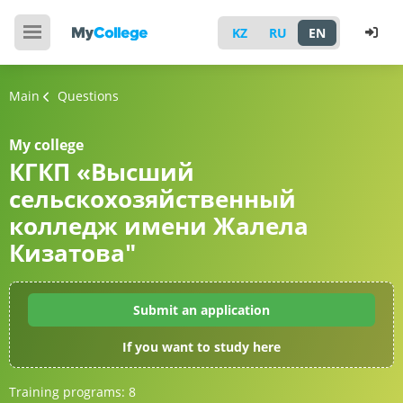
KZ
RU
EN
Main
Questions
My college
КГКП «Высший
сельскохозяйственный
колледж имени Жалела
Кизатова"
Submit an application
If you want to study here
Training programs:
8