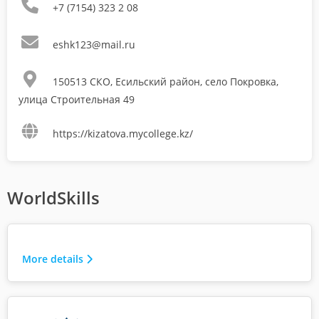
+7 (7154) 323 2 08
eshk123@mail.ru
150513 СКО, Есильский район, село Покровка,
улица Строительная 49
https://kizatova.mycollege.kz/
WorldSkills
More details