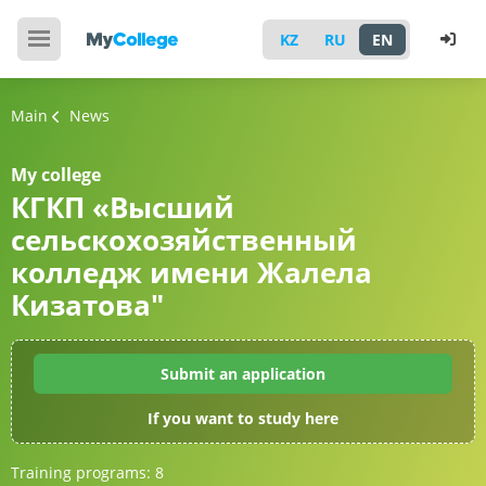
KZ
RU
EN
Main
News
My college
КГКП «Высший
сельскохозяйственный
колледж имени Жалела
Кизатова"
Submit an application
If you want to study here
Training programs:
8