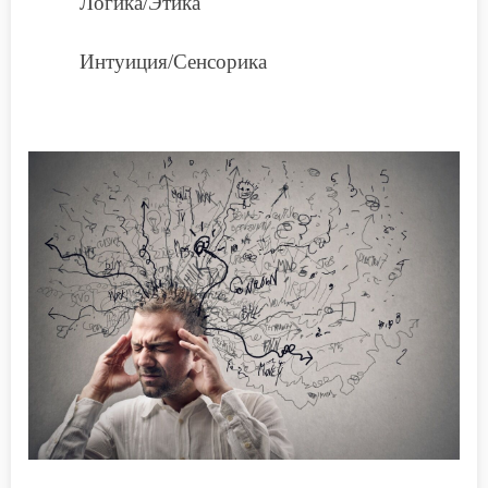
Логика/Этика
Интуиция/Сенсорика