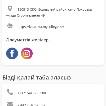
150513 СКО, Есильский район, село Покровка,
улица Строительная 49
https://kizatova.mycollege.kz/
Әлеуметтік желілер
Бізді қалай таба аласыз
+7 (7154) 323 2 08
eshk123@mail.ru