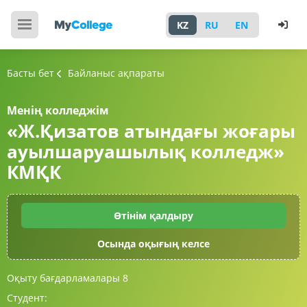
KZ
RU
EN
Басты бет
Байланыс ақпараты
Менің колледжім
«Ж.Қизатов атындағы жоғары
ауылшаруашылық колледж»
КМҚК
Өтінім қалдыру
Осында оқығың келсе
Оқыту бағдарламалары
8
Студент: