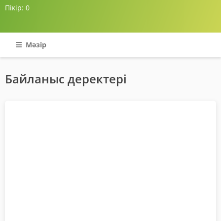
Пікір:
0
Мәзір
Байланыс деректері