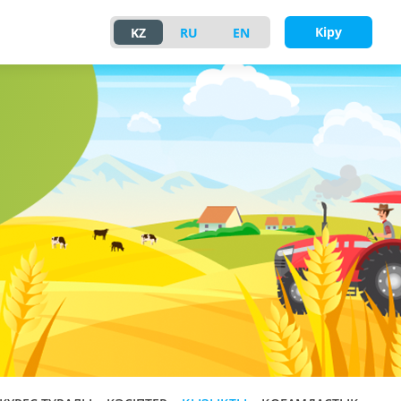
Кіру
KZ
RU
EN