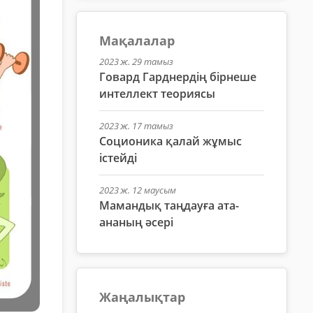
Мақалалар
2023 ж. 29 тамыз
Говард Гарднердің бірнеше
интеллект теориясы
2023 ж. 17 тамыз
Соционика қалай жұмыс
істейді
2023 ж. 12 маусым
Мамандық таңдауға ата-
ананың әсері
Жаңалықтар