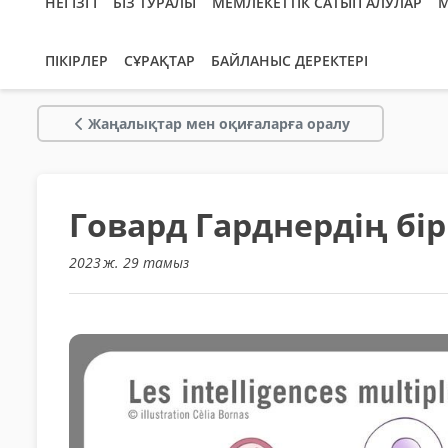
НЕГІЗГІ
БІЗ ТУРАЛЫ
МЕМЛЕКЕТТІК САТЫП АЛУЛАР
М
ПІКІРЛЕР
СҰРАҚТАР
БАЙЛАНЫС ДЕРЕКТЕРІ
Жаңалықтар мен оқиғаларға оралу
Говард Гарднердің бі
2023 ж. 29 тамыз