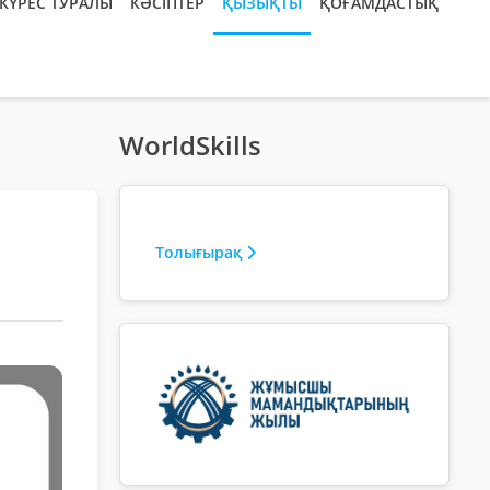
КҮРЕС ТУРАЛЫ
КӘСІПТЕР
ҚЫЗЫҚТЫ
ҚОҒАМДАСТЫҚ
WorldSkills
Толығырақ