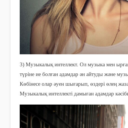
3) Музыкалық интеллект. Ол музыка мен ырғ
түріне ие
болған
адамдар ән айтуд
ы
және музы
Көбінесе олар әуен шығарып, өздері өлең жаз
Музыкалық интеллекті дамыған адамдар кәсіби