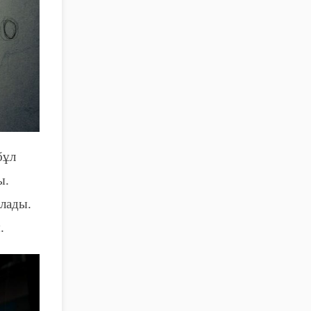
бұл
ы
.
алады.
.