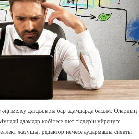
е әңгімелеу дағдылары бар адамдарда басым. Олардың 
Мұндай адамдар көбінесе шет тілдерін үйренуге
ллект жазушы, редактор немесе аудармашы сияқты