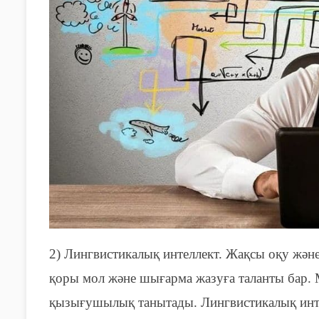
2)
Л
ингвистикалық интеллект. Жақсы оқу жән
қоры мол және
шығарма
жазуға таланты бар. 
қызығушылық танытады. Лингвистикалық инте