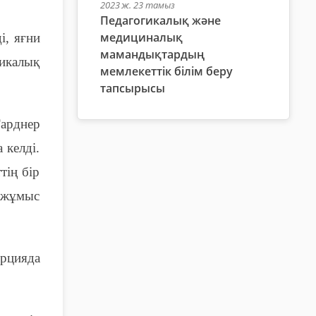
2023 ж. 23 тамыз
Педагогикалық және
медициналық
і, яғни
мамандықтардың
тикалық
мемлекеттік білім беру
тапсырысы
Гарднер
 келді.
тің бір
н жұмыс
орцияда