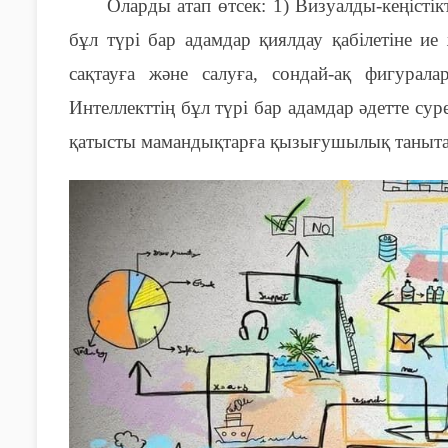
Оларды атап өтсек
:
1)
В
изуалды-кеңістік
бұл түрі бар адамдар қиялдау қабілетіне ие
сақтауға және салуға, сондай-ақ фигурала
Интеллекттің бұл түрі бар адамдар әдетте сур
қатысты мамандықтарға қызығушылық таныт