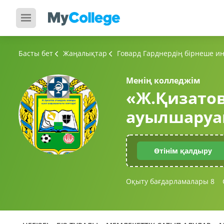
Басты бет
Жаңалықтар
Говард Гарднердің бірнеше и
Менің колледжім
«Ж.Қизато
ауылшаруа
Өтінім қалдыру
Оқыту бағдарламалары
8