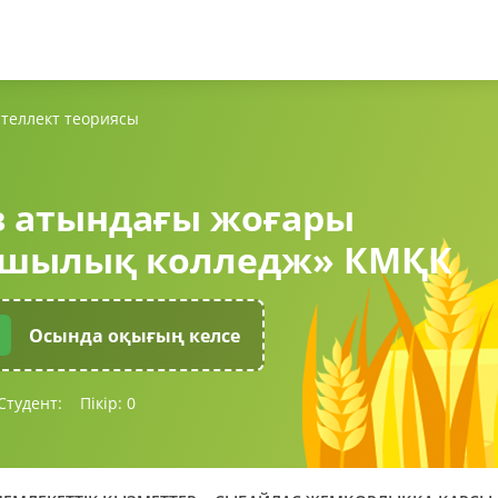
нтеллект теориясы
в атындағы жоғары
шылық колледж» КМҚК
Осында оқығың келсе
Студент:
Пікір:
0