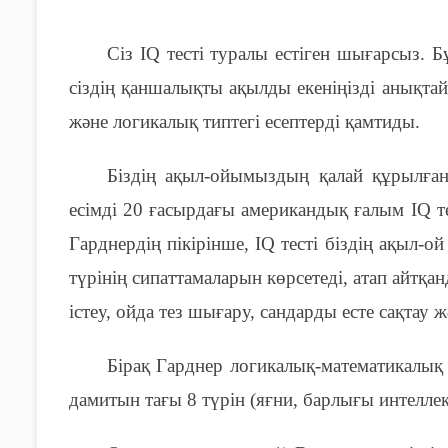
Сіз IQ тесті туралы естіген шығарсыз. Бұ
сіздің қаншалықты ақылды екеніңізді анықтай
және логикалық типтегі есептерді қамтиды.
Біздің ақыл-ойымыздың қалай құрылған
есімді 20 ғасырдағы американдық ғалым IQ т
Гарднердің пікірінше, IQ тесті біздің ақыл-ой
түрінің сипаттамаларын көрсетеді, атап айтқ
істеу, ойда тез шығару, сандарды есте сақтау жә
Бірақ Гарднер логикалық-математикалық 
дамитын тағы 8 түрін (яғни, барлығы интеллек