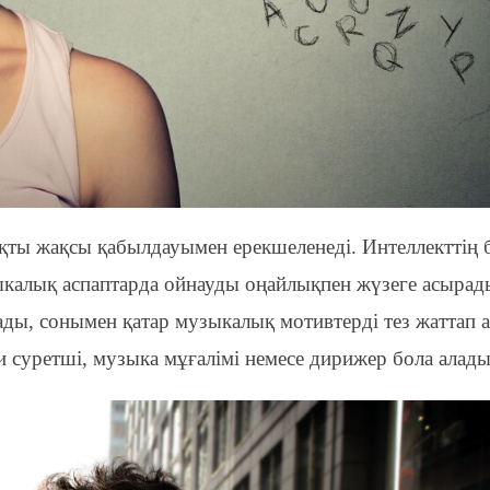
ақты жақсы қабылдауымен ерекшеленеді.
Интеллекттің
калық аспаптарда ойнауд
ы
оңай
лықпен жүзеге асырад
ады, сонымен қатар музыкалық мотивтерді тез жаттап 
 суретші, музыка мұғалімі немесе дирижер бола алады