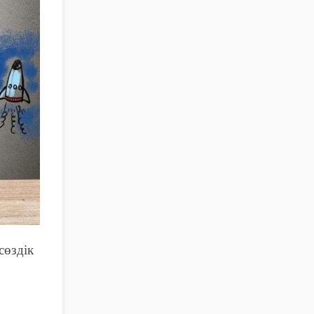
сөздік