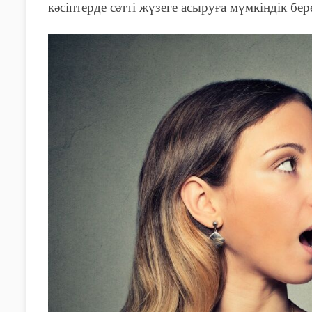
кәсіптерде сәтті жүзеге асыруға мүмкіндік бер