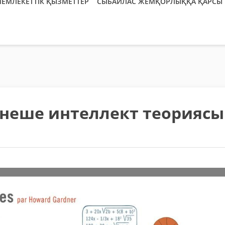
ЕМЛЕКЕТТІК ҚЫЗМЕТТЕР
СЫБАЙЛАС ЖЕМҚОРЛЫҚҚА ҚАРСЫ 
рнеше интеллект теориясы