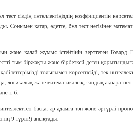
л тест сіздің интеллектіңіздің коэффициентін көрсетед
ды. Сонымен қатар, әдетте, бұл тест негізінен матема
ын және қалай жұмыс істейтінін зерттеген Говард 
естті тым біржақты және бірбеткей деген қорытындыға
 қабілеттерімізді толығымен көрсетпейді, тек интеллект
анда, логикалық және математикалық, сандық ақпаратпе
не т. б.
интеллекттен басқа, әр адамға тән және әртүрлі проп
ттің 9 түрін!) анықтады.