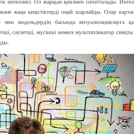
тік интеллект. Ол жарқын қиялмен сипатталады. Интел
 және жаңа кеңістіктерді оңай шарлайды. Олар карта
р мен модельдердің басында визуализациялауға қаб
етші, сәулетші, мүсінші немесе мультипликатор сияқты
ады.