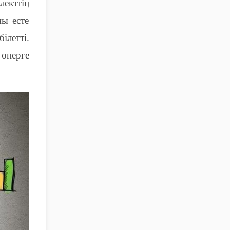
лекттің
ны есте
ілетті.
 өнерге