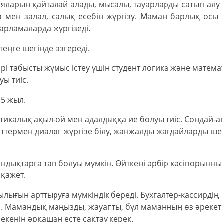
цияларын қайталай алады, мысалы, тауарларды сатып алу
да мен залал, салық есебін жүргізу. Маман барлық осы
рламаларда жүргізеді.
еңге шегінде өзгереді.
рі табысты жұмыс істеу үшін студент логика және матема
ы тиіс.
 5 жыл.
тикалық ақыл-ой мен адалдыққа ие болуы тиіс. Сондай-а
нттермен диалог жүргізе білу, жанжалды жағдайларды ш
ндықтарға тап болуы мүмкін. Өйткені әрбір кәсіпорынн
 қажет.
лығын арттыруға мүмкіндік береді. Бухгалтер-кассирдің
. Мамандық маңызды, жауапты, бұл маманның өз әрекеті
кенін әрқашан есте сақтау керек.