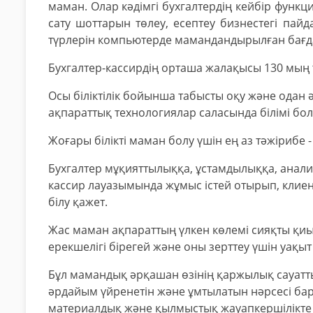
маман. Олар кәдімгі бухгалтердің кейбір функ
сату шоттарын төлеу, есептеу бизнестегі пай
түрлерін компьютерде мамандандырылған бағда
Бухгалтер-кассирдің орташа жалақысы 130 мың т
Осы біліктілік бойынша табысты оқу және одан ә
ақпараттық технологиялар саласында білімі болу
Жоғары білікті маман болу үшін ең аз тәжірибе -
Бухгалтер мұқияттылыққа, ұстамдылыққа, анали
кассир лауазымында жұмыс істей отырып, клие
білу қажет.
Жас маман ақпараттың үлкен көлемі сияқты қиы
ерекшелігі бірегей және оны зерттеу үшін уақыт
Бұл мамандық әрқашан өзінің қаржылық сауатты
әрдайым үйренетін және ұмтылатын нәрсесі бар
материалдық және қылмыстық жауапкершілікте е