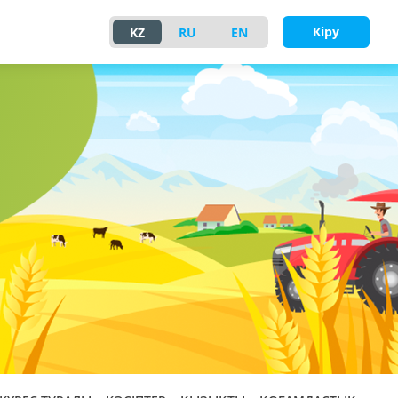
Кіру
KZ
RU
EN