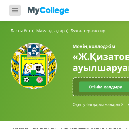
Басты бет
Мамандықтар
Бухгалтер-кассир
Менің колледжім
«Ж.Қизато
ауылшаруа
Өтінім қалдыру
Оқыту бағдарламалары
8