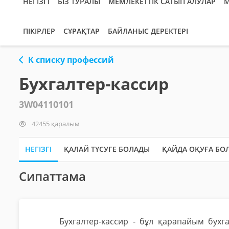
НЕГІЗГІ
БІЗ ТУРАЛЫ
МЕМЛЕКЕТТІК САТЫП АЛУЛАР
М
ПІКІРЛЕР
СҰРАҚТАР
БАЙЛАНЫС ДЕРЕКТЕРІ
К списку профессий
Бухгалтер-кассир
3W04110101
42455 қаралым
НЕГІЗГІ
ҚАЛАЙ ТҮСУГЕ БОЛАДЫ
ҚАЙДА ОҚУҒА БО
Сипаттама
Бухгалтер-кассир - бұл қарапайым бухг