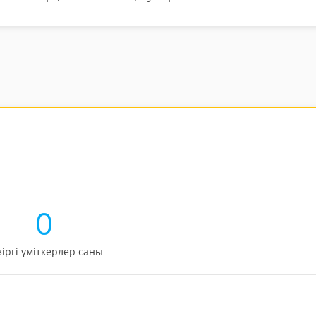
0
зіргі үміткерлер саны