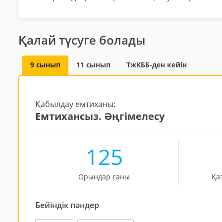
Қалай түсуге болады
9 сынып
11 сынып
ТжКББ-ден кейін
Қабылдау емтиханы:
Емтихансыз. Әңгімелесу
125
Орындар саны
Қа
Бейіндік пәндер