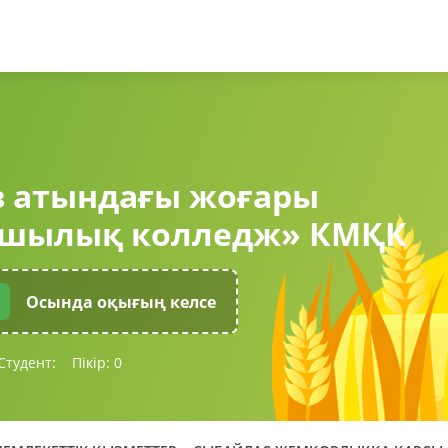
в атындағы жоғары
шылық колледж» КМҚК
Осында оқығың келсе
Студент:
Пікір:
0