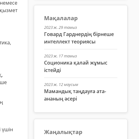
 немесе
 қызмет
Мақалалар
2023 ж. 29 тамыз
Говард Гарднердің бірнеше
интеллект теориясы
тика,
2023 ж. 17 тамыз
Соционика қалай жұмыс
істейді
қ,
еше
2023 ж. 12 маусым
Мамандық таңдауға ата-
ананың әсері
ың
 үшін
Жаңалықтар