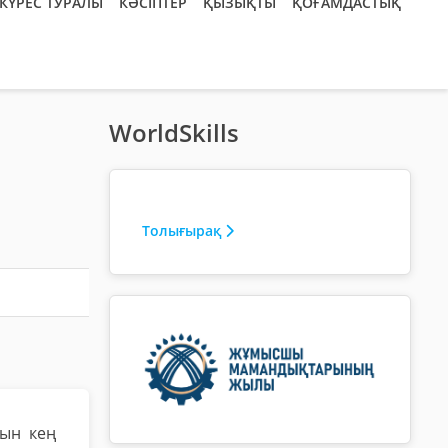
КҮРЕС ТУРАЛЫ
КӘСІПТЕР
ҚЫЗЫҚТЫ
ҚОҒАМДАСТЫҚ
WorldSkills
Толығырақ
тын кең