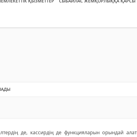
ЕМЛЕКЕТТІК ҚЫЗМЕТТЕР
СЫБАЙЛАС ЖЕМҚОРЛЫҚҚА ҚАРСЫ 
ЛАДЫ
алтердің де, кассирдің де функцияларын орындай ала