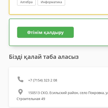
Алгебра
Информатика
Өтінім қалдыру
Бізді қалай таба аласыз
+7 (7154) 323 2 08
150513 СКО, Есильский район, село Покровка, 
Строительная 49