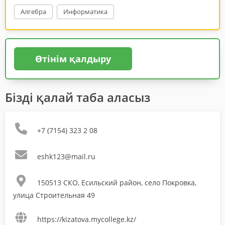
Алгебра
Информатика
Өтінім қалдыру
Бізді қалай таба аласыз
+7 (7154) 323 2 08
eshk123@mail.ru
150513 СКО, Есильский район, село Покровка,
улица Строительная 49
https://kizatova.mycollege.kz/