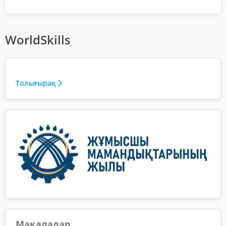
WorldSkills
Толығырақ
Мақалалар