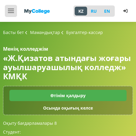
KZ
RU
EN
Басты бет
Мамандықтар
Бухгалтер-кассир
Менің колледжім
«Ж.Қизатов атындағы жоғары
ауылшаруашылық колледж»
КМҚК
Өтінім қалдыру
Осында оқығың келсе
Оқыту бағдарламалары
8
Студент: