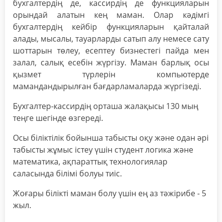
бухгалтердің де, кассирдің де функцияларын
орындай алатын кең маман. Олар кәдімгі
бухгалтердің кейбір функцияларын қайталай
алады, мысалы, тауарларды сатып алу немесе сату
шоттарын төлеу, есептеу бизнестегі пайда мен
залал, салық есебін жүргізу. Маман барлық осы
қызмет түрлерін компьютерде
мамандандырылған бағдарламаларда жүргізеді.
Бухгалтер-кассирдің орташа жалақысы 130 мың
теңге шегінде өзгереді.
Осы біліктілік бойынша табысты оқу және одан әрі
табысты жұмыс істеу үшін студент логика және
математика, ақпараттық технологиялар
саласында білімі болуы тиіс.
Жоғары білікті маман болу үшін ең аз тәжірибе - 5
жыл.