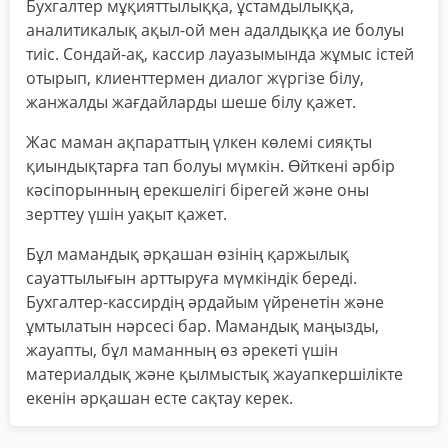
Бухгалтер мұқияттылыққа, ұстамдылыққа,
аналитикалық ақыл-ой мен адалдыққа ие болуы
тиіс. Сондай-ақ, кассир лауазымында жұмыс істей
отырып, клиенттермен диалог жүргізе білу,
жанжалды жағдайларды шеше білу қажет.
Жас маман ақпараттың үлкен көлемі сияқты
қиындықтарға тап болуы мүмкін. Өйткені әрбір
кәсіпорынның ерекшелігі бірегей және оны
зерттеу үшін уақыт қажет.
Бұл мамандық әрқашан өзінің қаржылық
сауаттылығын арттыруға мүмкіндік береді.
Бухгалтер-кассирдің әрдайым үйренетін және
ұмтылатын нәрсесі бар. Мамандық маңызды,
жауапты, бұл маманның өз әрекеті үшін
материалдық және қылмыстық жауапкершілікте
екенін әрқашан есте сақтау керек.