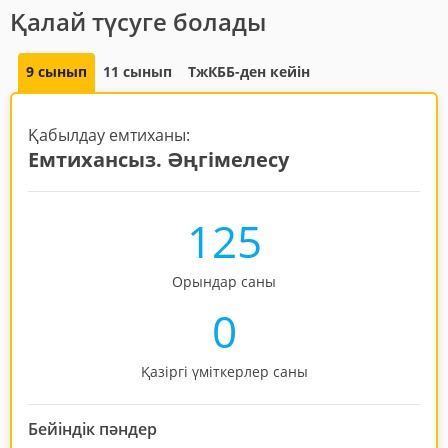
Қалай түсуге болады
9 сынып
11 сынып
ТжКББ-ден кейін
Қабылдау емтиханы:
Емтихансыз. Әңгімелесу
125
Орындар саны
0
Қазіргі үміткерлер саны
Бейіндік пәндер