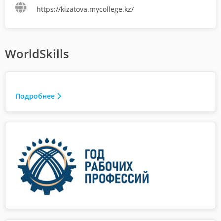
https://kizatova.mycollege.kz/
WorldSkills
Подробнее